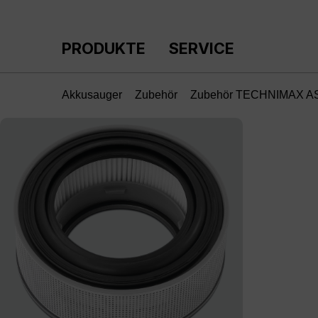
m Hauptinhalt springen
Zur Suche springen
Zur Hauptnavigation springen
PRODUKTE
SERVICE
Akkusauger
Zubehör
Zubehör TECHNIMAX A
Bildergalerie überspringen