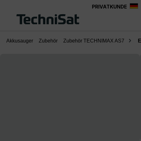
PRIVATKUNDE
Zum Hauptinhalt springen
Akkusauger
Zubehör
Zubehör TECHNIMAX AS7
E
Bildergalerie überspringen