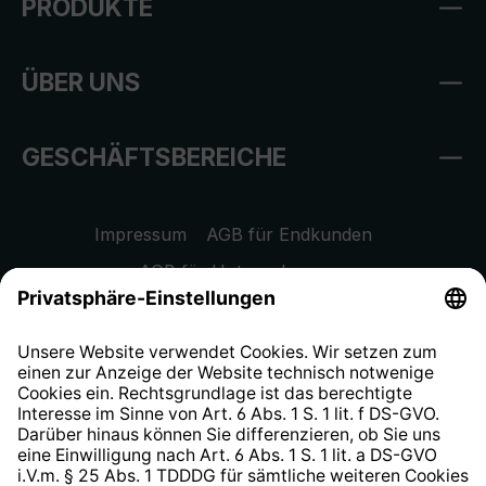
PRODUKTE
ÜBER UNS
GESCHÄFTSBEREICHE
Impressum
AGB für Endkunden
AGB für Unternehmen
Datenschutzhinweis
EU Data Act
Widerrufsrecht
Hinweisgeberschutzsystem
Barrierefreiheit