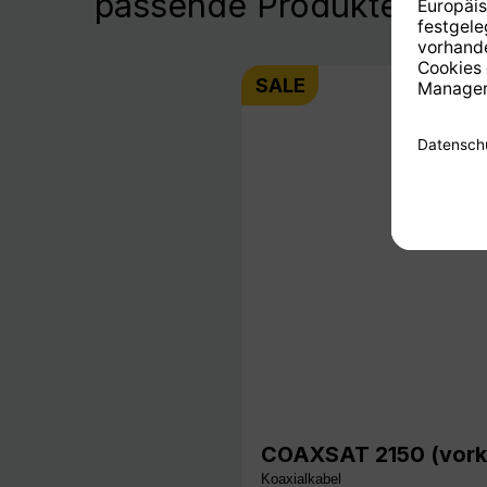
passende Produkte
SALE
COAXSAT 2150 (vorkon
Koaxialkabel