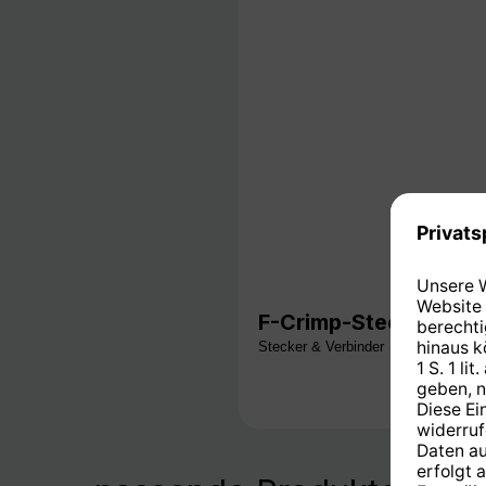
F-Crimp-Stecker, für
Stecker & Verbinder