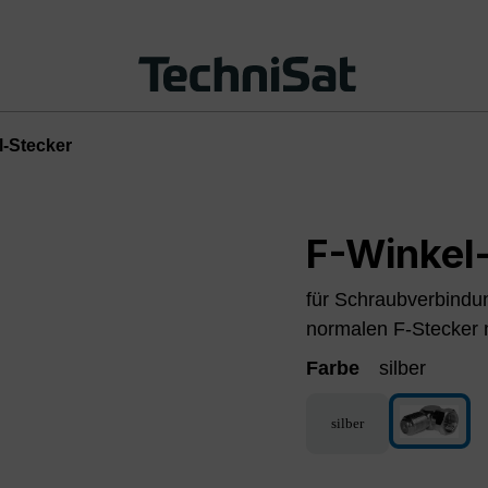
l-Stecker
F-Winkel
für Schraubverbindu
normalen F-Stecker n
Farbe
silber
silber
silber