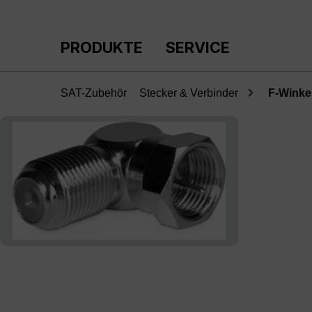
m Hauptinhalt springen
Zur Suche springen
Zur Hauptnavigation springen
PRODUKTE
SERVICE
SAT-Zubehör
Stecker & Verbinder
F-Winke
Bildergalerie überspringen