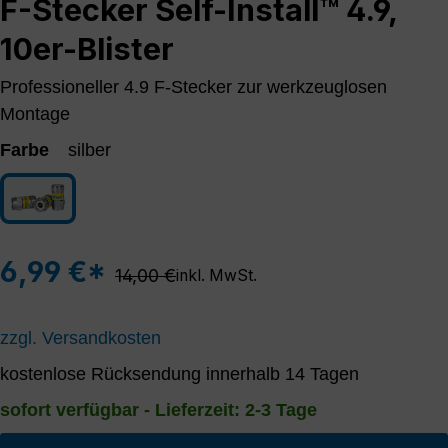
F-Stecker Self-Install™ 4.9,
10er-Blister
Professioneller 4.9 F-Stecker zur werkzeuglosen
Montage
Farbe
silber
silber
6,99 €*
Regulärer Preis:
14,00 €
inkl. MwSt.
zzgl. Versandkosten
kostenlose Rücksendung innerhalb 14 Tagen
sofort verfügbar - Lieferzeit: 2-3 Tage