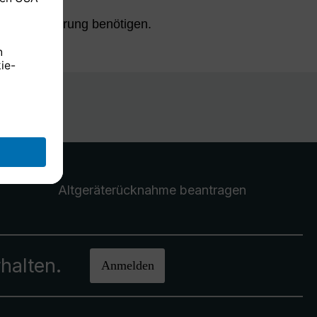
 Wandhalterung benötigen.
Altgeräterücknahme
beantragen
halten.
Anmelden