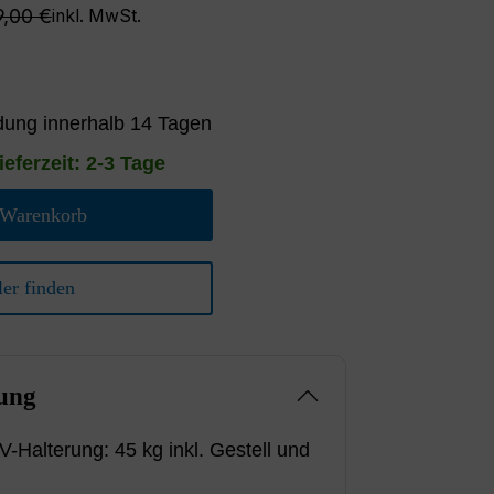
gulärer Preis:
9,00 €
inkl. MwSt.
ung innerhalb 14 Tagen
ieferzeit: 2-3 Tage
 Warenkorb
er finden
ung
V-Halterung: 45 kg inkl. Gestell und