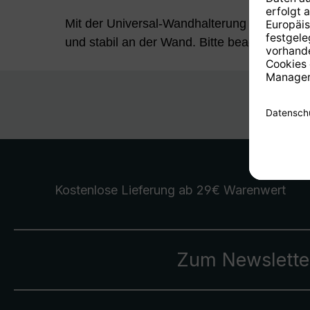
Mit der Universal-Wandhalterung befestige
und stabil an der Wand. Bitte beachten Sie, 
Kostenlose Lieferung
ab 29€ Warenwert
Zum Newslette