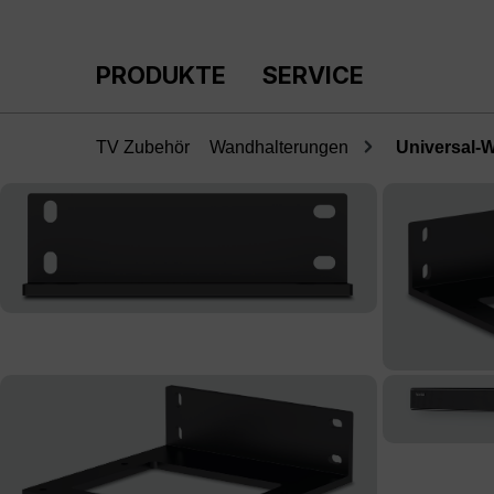
m Hauptinhalt springen
Zur Suche springen
Zur Hauptnavigation springen
PRODUKTE
SERVICE
TV Zubehör
Wandhalterungen
Universal-
Bildergalerie überspringen