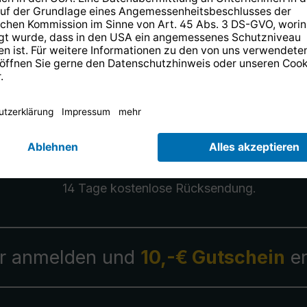
n Sie SONATA 1 sicher
Fernseher eine separate
dass Sie für Ihren
14 Tage kostenlose
Rücksendung
.
r anmelden und
10,-€ Gutschein
er