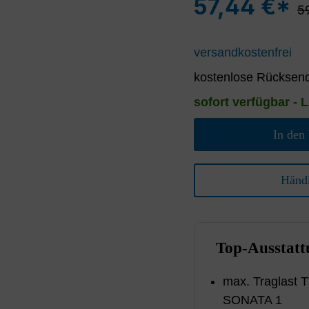
57,44 €*
Re
5
versandkostenfrei
kostenlose Rücksend
sofort verfügbar - L
In den
Händl
Top-Ausstatt
max. Traglast T
SONATA 1