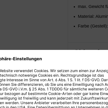
max. Gewicht fü
Material: Alumi
Farbe (Gestell)
Lieferumfan
TECHNISCHE DATEN & DOWNLOADS