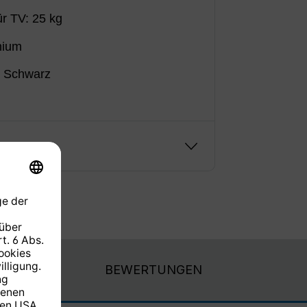
r TV: 25 kg
nium
: Schwarz
g
BEWERTUNGEN