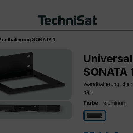
Wandhalterung SONATA 1
Universa
SONATA 
Wandhalterung, die
hält
Farbe
aluminum
aluminum