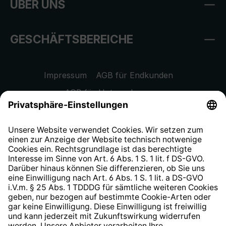
ÜBER UNS
GESCHÄFTSBEREICHE
Impressum
AGB für Endkunden
AGB für Unternehmen
Datenschutzhinweis
EU Data Act
Widerrufsrecht
Hinweisgeberschutzsystem
Barrierefreiheit