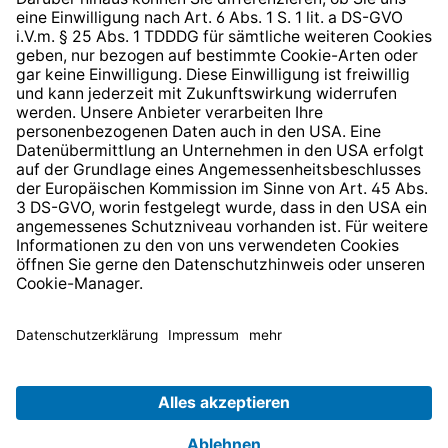
* Alle Preise inkl. gesetzl. Mehrwertsteuer zzgl.
Versandkosten
und ggf. Nachnahmegebühren, wenn nicht
anders angegeben.
© 2026 TechniSat Digital GmbH
TechniSat ist ein Unternehmen der
LEPPER Stiftung e.S.
.