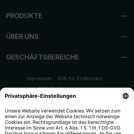
PRODUKTE
ÜBER UNS
GESCHÄFTSBEREICHE
Impressum
AGB für Endkunden
AGB für Unternehmen
Datenschutzhinweis
EU Data Act
Widerrufsrecht
Hinweisgeberschutzsystem
Barrierefreiheit