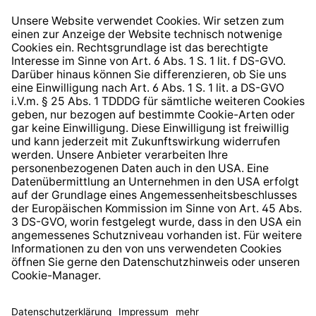
Widerrufsrecht
Hinweisgeberschutzsystem
Barrierefreiheit
* Alle Preise inkl. gesetzl. Mehrwertsteuer zzgl.
Versandkosten
und ggf. Nachnahmegebühren, wenn nicht
anders angegeben.