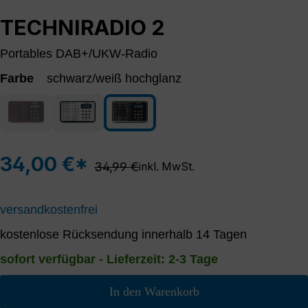
TECHNIRADIO 2
Portables DAB+/UKW-Radio
Farbe
schwarz/weiß hochglanz
schwarz/rot
schwarz/silber
schwarz/weiß hochglanz
(Diese Option ist zurzeit nicht verfügbar.)
34,00 €*
Regulärer Preis:
34,99 €
inkl. MwSt.
versandkostenfrei
kostenlose Rücksendung innerhalb 14 Tagen
sofort verfügbar - Lieferzeit: 2-3 Tage
In den Warenkorb