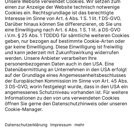
Hinweisgeberschutzsystem
Barrierefreiheit
* Alle Preise inkl. gesetzl. Mehrwertsteuer zzgl.
Versandkosten
und ggf. Nachnahmegebühren, wenn nicht
anders angegeben.