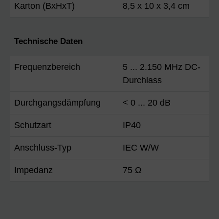
Karton (BxHxT)
8,5 x 10 x 3,4 cm
Technische Daten
Frequenzbereich
5 ... 2.150 MHz DC-
Durchlass
Durchgangsdämpfung
< 0 ... 20 dB
Schutzart
IP40
Anschluss-Typ
IEC W/W
Impedanz
75 Ω