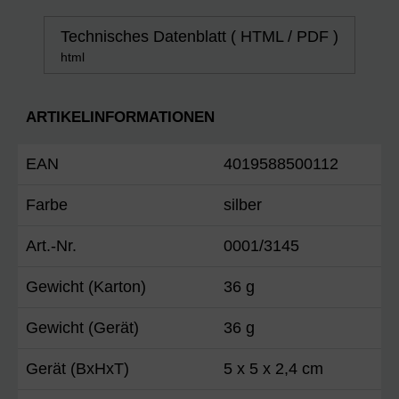
Technisches Datenblatt ( HTML / PDF )
html
ARTIKELINFORMATIONEN
EAN
4019588500112
Farbe
silber
Art.-Nr.
0001/3145
Gewicht (Karton)
36 g
Gewicht (Gerät)
36 g
Gerät (BxHxT)
5 x 5 x 2,4 cm