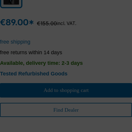
schwarz
€89.00*
Regular price:
€155.00
incl. VAT.
free shipping
free returns within 14 days
Available, delivery time: 2-3 days
Tested Refurbished Goods
Add to shopping cart
Find Dealer