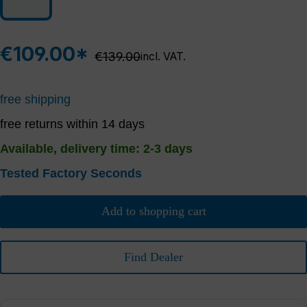
€109.00*
Regular price:
€139.00
incl. VAT.
free shipping
free returns within 14 days
Available, delivery time: 2-3 days
Tested Factory Seconds
Add to shopping cart
Find Dealer