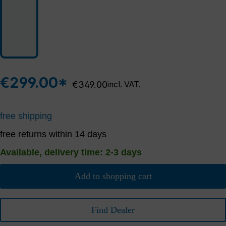
€299.00*
Regular price:
€349.00
incl. VAT.
free shipping
free returns within 14 days
Available, delivery time: 2-3 days
Add to shopping cart
Find Dealer