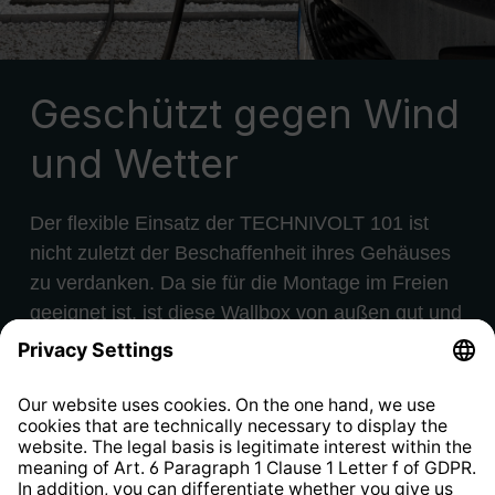
Geschützt gegen Wind
und Wetter
Der flexible Einsatz der TECHNIVOLT 101 ist
nicht zuletzt der Beschaffenheit ihres Gehäuses
zu verdanken. Da sie für die Montage im Freien
geeignet ist, ist diese Wallbox von außen gut und
sicher verkapselt. Jedoch ist eine Wallbox auch
anderen äußeren Einflüssen ausgesetzt, nicht
nur reinem Regenwasser. Denn auch Staub oder
gar unbefugter Umgang können zur Minderung
der Ladeleistung oder zur Beschädigung der
Wallbox führen. Daher verfügt die TECHNIVOLT