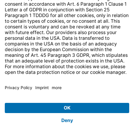
101 über die Schutzklasse IP54. Das bedeutet,
dass sie gut gegen Staub, nicht erwünschte
Berührungen sowie gegen Spritzwasser
geschützt ist. Diese Schutzklasse ist besonders
wichtig, da sonst für besseren Wetterschutz
gesorgt werden muss, was wiederum
Zusatzkosten verursacht. Bei der TECHNIVOLT
101 ist der Wetterschutz inklusive.