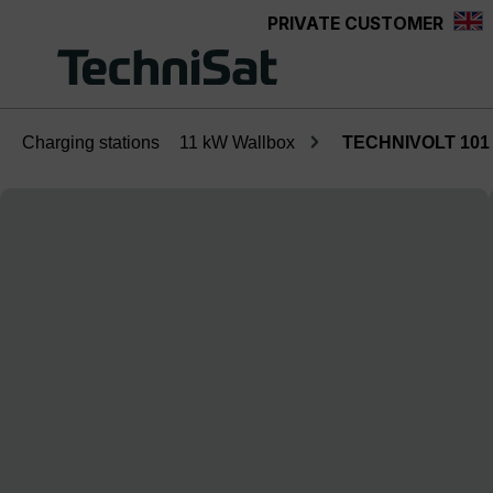
PRIVATE CUSTOMER
Skip to main content
Charging stations
11 kW Wallbox
TECHNIVOLT 101
Skip image gallery