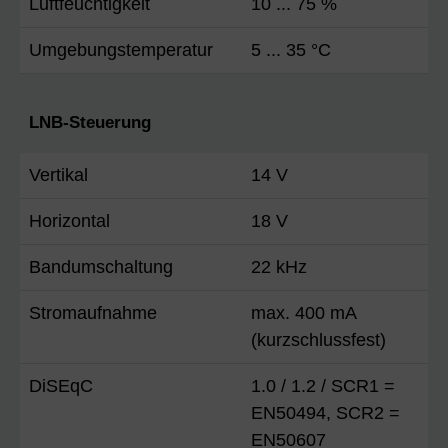
Luftfeuchtigkeit
10 ... 75 %
Umgebungstemperatur
5 ... 35 °C
LNB-Steuerung
Vertikal
14 V
Horizontal
18 V
Bandumschaltung
22 kHz
Stromaufnahme
max. 400 mA
(kurzschlussfest)
DiSEqC
1.0 / 1.2 / SCR1 =
EN50494, SCR2 =
EN50607