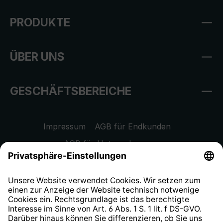
PRODUKTE
ÜBER UNS
GESCHÄFTSBEREICHE
Impressum
AGB für Endkunden
AGB für Unternehmen
Datenschutzhinweis
EU Data Act
Widerrufsrecht
Hinweisgeberschutzsystem
Barrierefreiheit