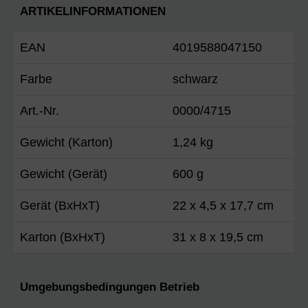
ARTIKELINFORMATIONEN
EAN
4019588047150
Farbe
schwarz
Art.-Nr.
0000/4715
Gewicht (Karton)
1,24 kg
Gewicht (Gerät)
600 g
Gerät (BxHxT)
22 x 4,5 x 17,7 cm
Karton (BxHxT)
31 x 8 x 19,5 cm
Umgebungsbedingungen Betrieb