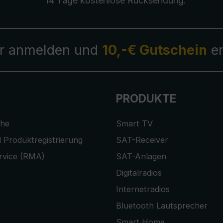
14 Tage kostenlose
Rücksendung
.
r anmelden und
10,-€ Gutschein
er
PRODUKTE
che
Smart TV
 Produktregistrierung
SAT-Receiver
rvice (RMA)
SAT-Anlagen
Digitalradios
Internetradios
Bluetooth Lautsprecher
Smart Home