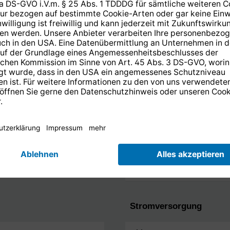
Unterstützte Formate &
Video-Codecs
Video-Formate
Bild-Formate
Audio-Formate
Stromversorgung