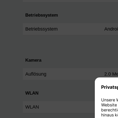
Betriebssystem
Betriebssystem
Androi
Kamera
Auflösung
2.0 Me
WLAN
WLAN
802.11