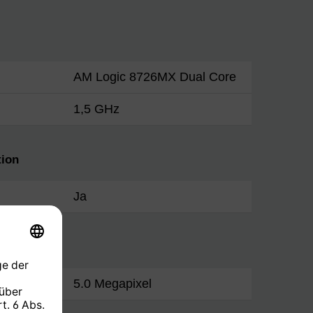
AM Logic 8726MX Dual Core
1,5 GHz
ion
Ja
5.0 Megapixel