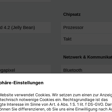
Chipsatz
d 4.2 (Jelly Bean)
Prozessor
Takt
Netzwerk & Kommunikat
gapixel
Bluetooth
Rückkamera
 b/g/n
Auflösung