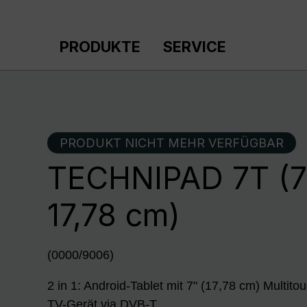
m Hauptinhalt springen
Zur Suche springen
Zur Hauptnavigation springen
PRODUKTE
SERVICE
PRODUKT NICHT MEHR VERFÜGBAR
TECHNIPAD 7T (7 
17,78 cm)
(0000/9006)
2 in 1: Android-Tablet mit 7" (17,78 cm) Multito
TV-Gerät via DVB-T