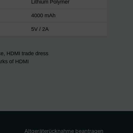
Lithium Polymer
4000 mAh
5V / 2A
ce, HDMI trade dress
arks of HDMI
Altgeräterücknahme
beantragen