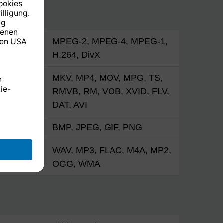
 Codecs
MPEG-2, MPEG-4, MPEG-1,
H.264, DivX
MKV, MP4, MOV, MPG, TS,
RMVB, RM, VOB, XVID, FLV,
DAT, AVI
BMP, JPEG, GIF, PNG
WAV, MP3, FLAC, M4A, MP2,
OGG, WMA