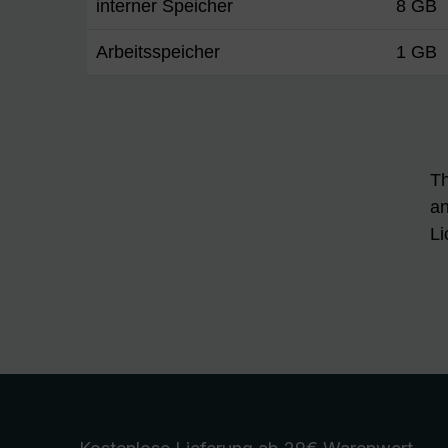
interner Speicher
8 GB
Arbeitsspeicher
1 GB
Th
an
Li