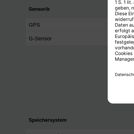
Sensorik
GPS
Ja
G-Sensor
Ja
Speichersystem