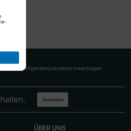
Altgeräterücknahme
beantragen
halten.
Anmelden
ÜBER UNS