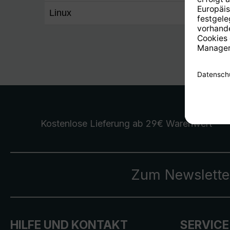
Linux
Ja 2.4
Kostenlose Lieferung
ab 29€ Warenwert
Zum Newslette
HILFE UND KONTAKT
SERVICE