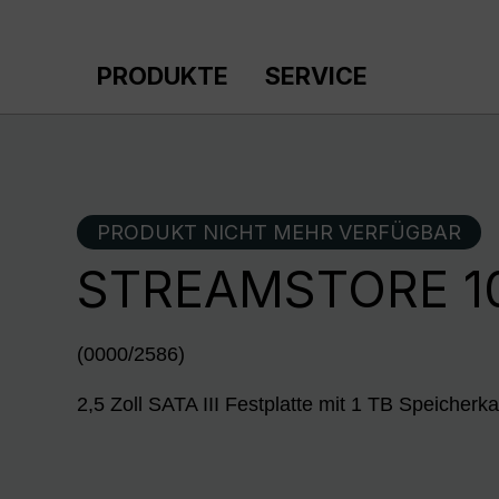
m Hauptinhalt springen
Zur Suche springen
Zur Hauptnavigation springen
PRODUKTE
SERVICE
PRODUKT NICHT MEHR VERFÜGBAR
STREAMSTORE 1
(0000/2586)
2,5 Zoll SATA III Festplatte mit 1 TB Speicherka