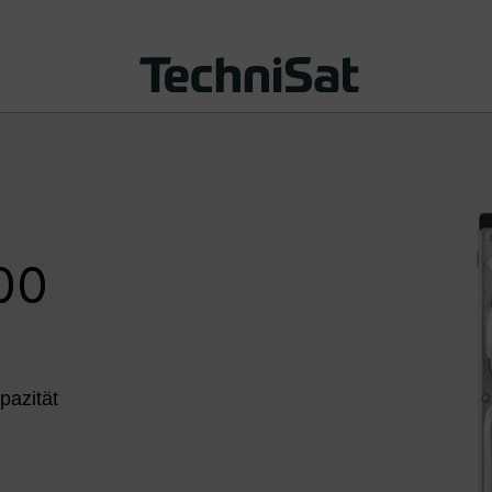
00
pazität