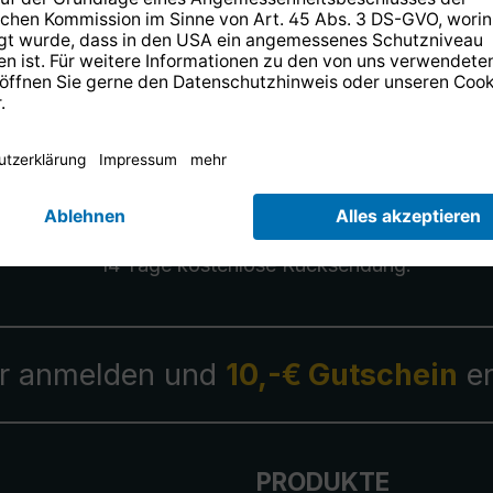
.x
14 Tage kostenlose
Rücksendung
.
r anmelden und
10,-€ Gutschein
er
PRODUKTE