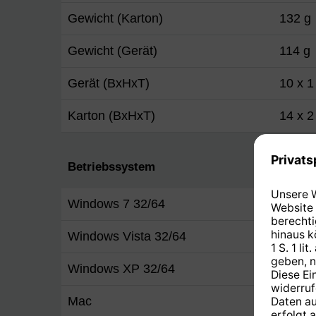
Gewicht (Karton)
132 g
Gewicht (Gerät)
114 g
Gerät (BxHxT)
10 x 1
Karton (BxHxT)
14 x 2
Betriebssystem
Windows 7 32/64
Ja
Windows Vista 32/64
Ja
Windows XP 32/64
Ja
Mac
Ja 10.