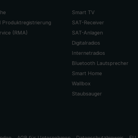
che
Smart TV
 Produktregistrierung
SAT-Receiver
rvice (RMA)
SAT-Anlagen
Digitalradios
Internetradios
Bluetooth Lautsprecher
Smart Home
Wallbox
Staubsauger
unden
AGB für Unternehmen
Datenschutzhinweis
EU 