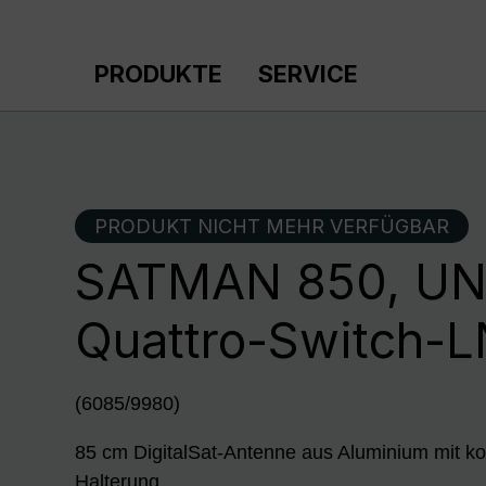
m Hauptinhalt springen
Zur Suche springen
Zur Hauptnavigation springen
PRODUKTE
SERVICE
PRODUKT NICHT MEHR VERFÜGBAR
SATMAN 850, U
Quattro-Switch-
(6085/9980)
85 cm DigitalSat-Antenne aus Aluminium mit ko
Halterung