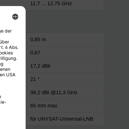
11,7 ... 12,75 GHz
0,85 m
0,67
17,2 dBk
21 °
38,2 dBi @11,3 GHz
65 mm max.
für UNYSAT-Universal-LNB