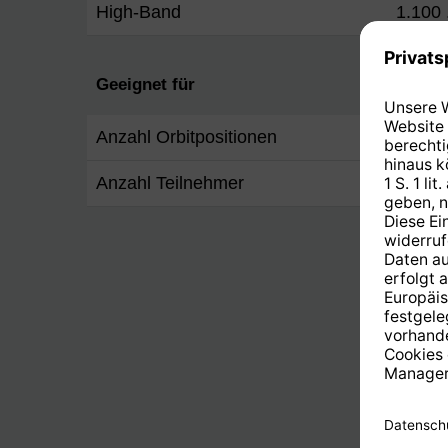
High-Band
1.100 
Geeignet für
Anzahl Orbitpositionen
1
Anzahl Teilnehmer
4