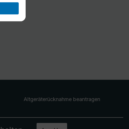
Altgeräterücknahme
beantragen