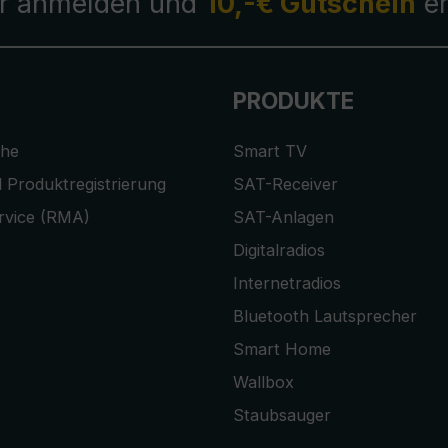
r anmelden und
10,-€ Gutschein
er
PRODUKTE
che
Smart TV
 Produktregistrierung
SAT-Receiver
rvice (RMA)
SAT-Anlagen
Digitalradios
Internetradios
Bluetooth Lautsprecher
Smart Home
Wallbox
Staubsauger