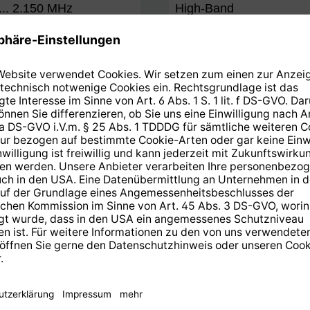
... 2.150 MHz
High-Band
Technische Daten
Nennmaß
F/D
G/T
Offsetwinkel
Gewinn
Mast Ø
Feedaufnahme