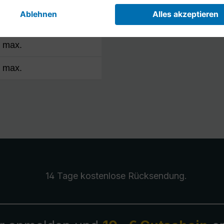
B max.
B max.
14 Tage kostenlose
Rücksendung
.