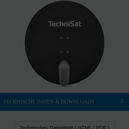
Technisches Datenblatt ( HTML / PDF )