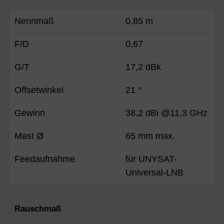
Nennmaß
0,85 m
F/D
0,67
G/T
17,2 dBk
Offsetwinkel
21 °
Gewinn
38,2 dBi @11,3 GHz
Mast Ø
65 mm max.
Feedaufnahme
für UNYSAT-
Universal-LNB
Rauschmaß