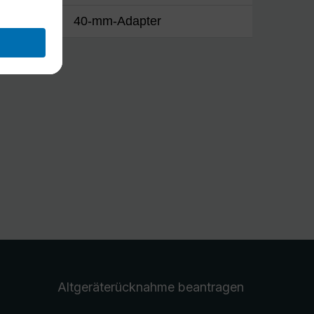
40-mm-Adapter
Altgeräterücknahme
beantragen