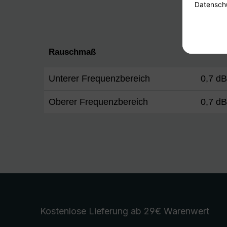
Rauschmaß
Unterer Frequenzbereich
0,7 d
Oberer Frequenzbereich
0,7 d
Kostenlose Lieferung
ab 29€ Warenwert