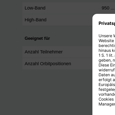
Low-Band
950 ..
High-Band
1.100 
Geeignet für
Anzahl Teilnehmer
4
Anzahl Orbitpositionen
1