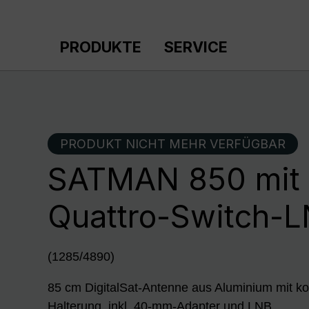
m Hauptinhalt springen
Zur Suche springen
Zur Hauptnavigation springen
PRODUKTE
SERVICE
PRODUKT NICHT MEHR VERFÜGBAR
SATMAN 850 mit
Quattro-Switch-
(1285/4890)
85 cm DigitalSat-Antenne aus Aluminium mit ko
Halterung, inkl. 40-mm-Adapter und LNB