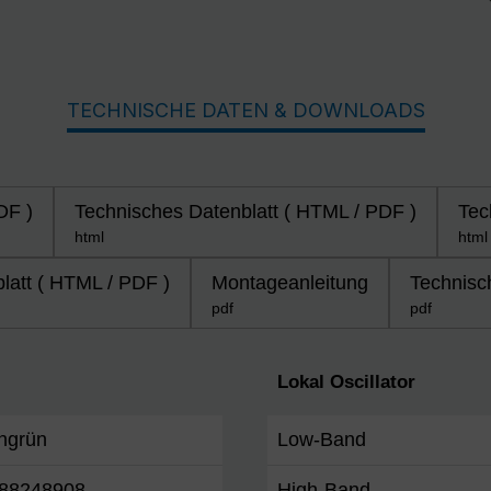
TECHNISCHE DATEN & DOWNLOADS
DF )
Technisches Datenblatt ( HTML / PDF )
Tec
html
html
latt ( HTML / PDF )
Montageanleitung
Technisc
pdf
pdf
Lokal Oscillator
ngrün
Low-Band
88248908
High-Band