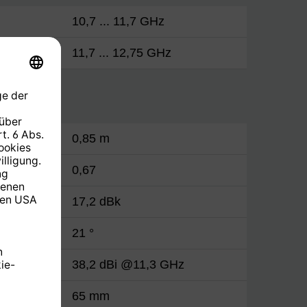
10,7 ... 11,7 GHz
11,7 ... 12,75 GHz
0,85 m
0,67
17,2 dBk
21 °
38,2 dBi @11,3 GHz
65 mm