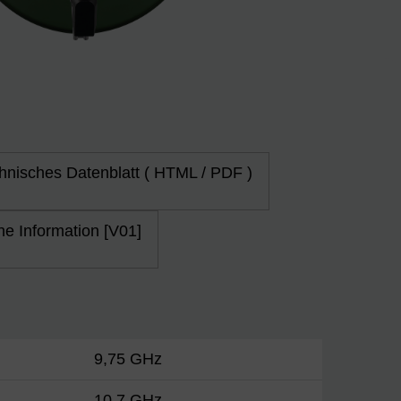
hnisches Datenblatt ( HTML / PDF )
he Information [V01]
9,75 GHz
10,7 GHz