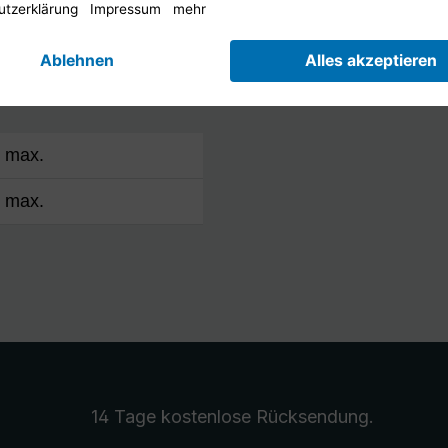
Feedaufnahme
B max.
B max.
14 Tage kostenlose
Rücksendung
.