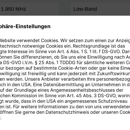
. 1.950 MHz
Low-Band
... 2.150 MHz
High-Band
Technische Daten
Nennmaß
F/D
G/T
Offsetwinkel
Gewinn
Mast Ø