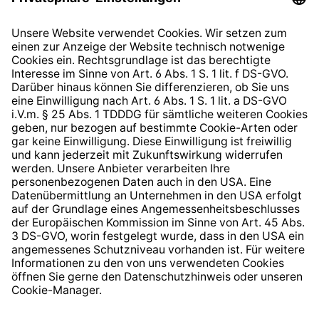
Datenschutzhinweis
EU Data Act
Widerrufsrecht
Hinweisgeberschutzsystem
Barrierefreiheit
* Alle Preise inkl. gesetzl. Mehrwertsteuer zzgl.
Versandkosten
und ggf. Nachnahmegebühren, wenn nicht