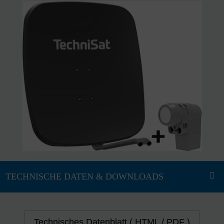
Technisches Datenblatt ( HTML / PDF )