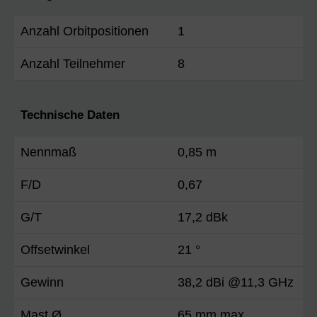
Anzahl Orbitpositionen
1
Anzahl Teilnehmer
8
Technische Daten
Nennmaß
0,85 m
F/D
0,67
G/T
17,2 dBk
Offsetwinkel
21 °
Gewinn
38,2 dBi @11,3 GHz
Mast Ø
65 mm max.