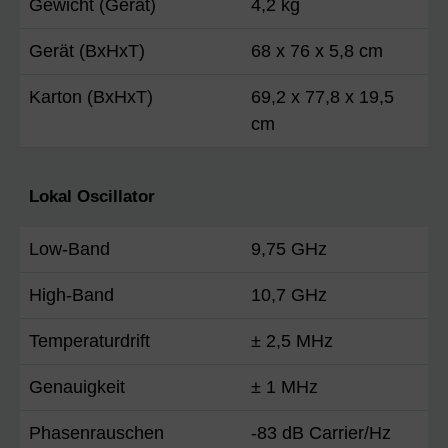
Gewicht (Gerät)
4,2 kg
Gerät (BxHxT)
68 x 76 x 5,8 cm
Karton (BxHxT)
69,2 x 77,8 x 19,5
cm
Lokal Oscillator
Low-Band
9,75 GHz
High-Band
10,7 GHz
Temperaturdrift
± 2,5 MHz
Genauigkeit
± 1 MHz
Phasenrauschen
-83 dB Carrier/Hz