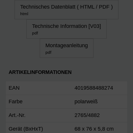
Technisches Datenblatt ( HTML / PDF )
html
Technische Information [V03]
pdf
Montageanleitung
pdf
ARTIKELINFORMATIONEN
EAN
4019588488274
Farbe
polarweiß
Art.-Nr.
2765/4882
Gerät (BxHxT)
68 x 76 x 5,8 cm