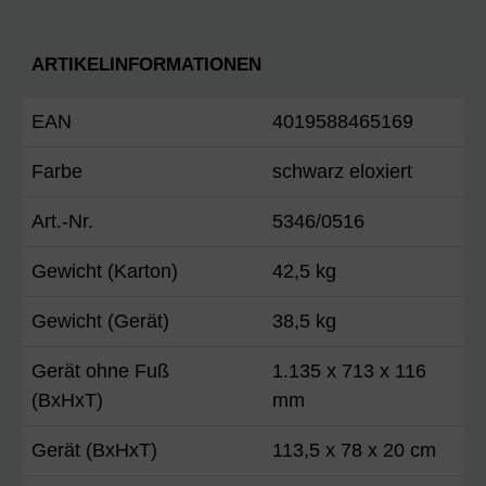
ARTIKELINFORMATIONEN
EAN
4019588465169
Farbe
schwarz eloxiert
Art.-Nr.
5346/0516
Gewicht (Karton)
42,5 kg
Gewicht (Gerät)
38,5 kg
Gerät ohne Fuß
1.135 x 713 x 116
(BxHxT)
mm
Gerät (BxHxT)
113,5 x 78 x 20 cm