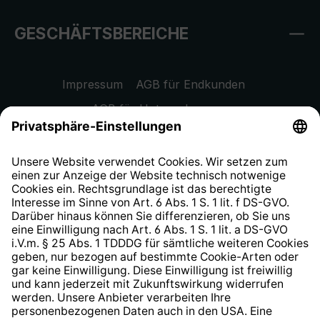
GESCHÄFTSBEREICHE
Impressum
AGB für Endkunden
AGB für Unternehmen
Datenschutzhinweis
EU Data Act
Widerrufsrecht
Hinweisgeberschutzsystem
Barrierefreiheit