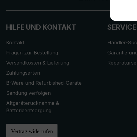
HILFE UND KONTAKT
SERVICE
Kontakt
Händler-Su
Fragen zur Bestellung
Garantie und
Versandkosten & Lieferung
Reparaturse
Zahlungsarten
B-Ware und Refurbished-Geräte
Sendung verfolgen
Altgeräterücknahme &
Batterieentsorgung
Vertrag widerrufen