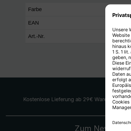
Farbe
platin
EAN
40195
Art.-Nr.
5032/
Kostenlose Lieferung
ab 29€ Warenwert
Zum Newslette