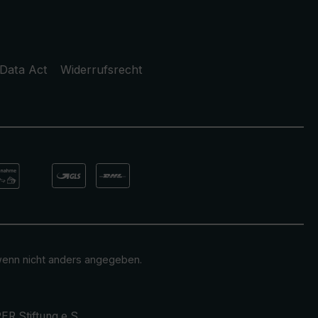
Data Act
Widerrufsrecht
enn nicht anders angegeben.
ER Stiftung e.S.
.