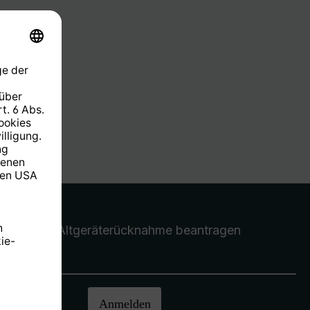
Altgeräterücknahme
beantragen
halten.
Anmelden