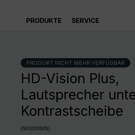
m Hauptinhalt springen
Zur Suche springen
Zur Hauptnavigation springen
PRODUKTE
SERVICE
PRODUKT NICHT MEHR VERFÜGBAR
HD-Vision Plus,
Lautsprecher unte
Kontrastscheibe
(5032/0505)