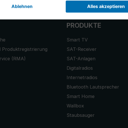
PRODUKTE
che
Smart TV
 Produktregistrierung
SAT-Receiver
rvice (RMA)
SAT-Anlagen
Digitalradios
Internetradios
Bluetooth Lautsprecher
Smart Home
Wallbox
Staubsauger