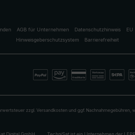
unden
AGB für Unternehmen
Datenschutzhinweis
EU 
Hinweisgeberschutzsystem
Barrierefreiheit
ehrwertsteuer zzgl.
Versandkosten
und ggf. Nachnahmegebühren, w
at Digital GmbH
TechniSat ist ein Unternehmen der
LEPP