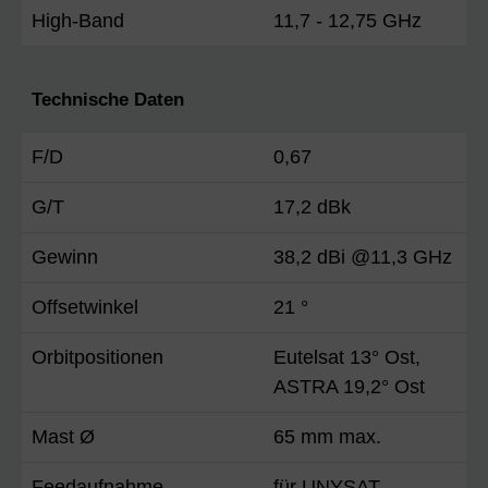
High-Band
11,7 - 12,75 GHz
Technische Daten
F/D
0,67
G/T
17,2 dBk
Gewinn
38,2 dBi @11,3 GHz
Offsetwinkel
21 °
Orbitpositionen
Eutelsat 13° Ost,
ASTRA 19,2° Ost
Mast Ø
65 mm max.
Feedaufnahme
für UNYSAT-