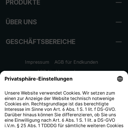
PRODUKTE
ÜBER UNS
GESCHÄFTSBEREICHE
Impressum
AGB für Endkunden
AGB für Unternehmen
Datenschutzhinweis
EU Data Act
Widerrufsrecht
Hinweisgeberschutzsystem
Barrierefreiheit