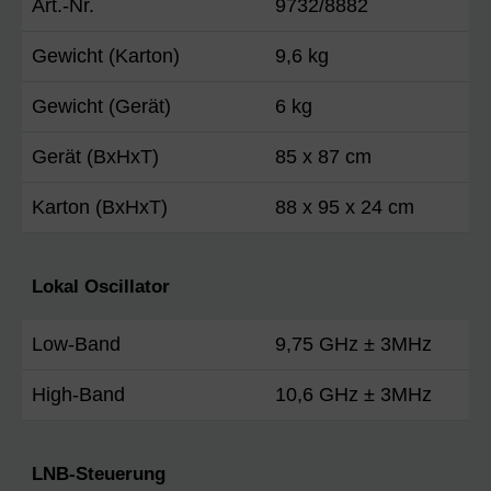
Art.-Nr.
9732/8882
Gewicht (Karton)
9,6 kg
Gewicht (Gerät)
6 kg
Gerät (BxHxT)
85 x 87 cm
Karton (BxHxT)
88 x 95 x 24 cm
Lokal Oscillator
Low-Band
9,75 GHz ± 3MHz
High-Band
10,6 GHz ± 3MHz
LNB-Steuerung