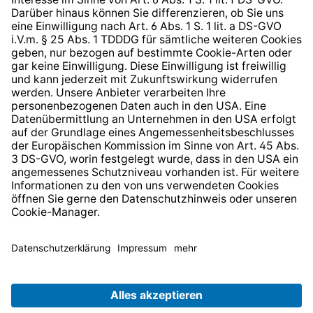
Barrierefreiheit
* Alle Preise inkl. gesetzl. Mehrwertsteuer zzgl.
Versandkosten
und ggf. Nachnahmegebühren, wenn nicht
anders angegeben.
© 2026 TechniSat Digital GmbH