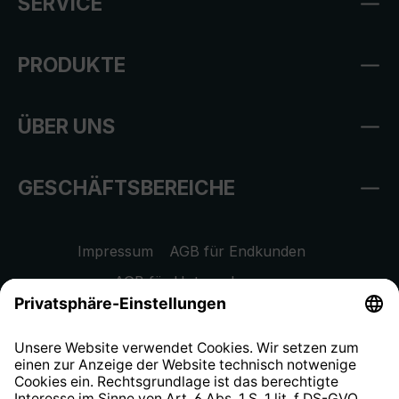
SERVICE
PRODUKTE
ÜBER UNS
GESCHÄFTSBEREICHE
Impressum
AGB für Endkunden
AGB für Unternehmen
Datenschutzhinweis
EU Data Act
Widerrufsrecht
Hinweisgeberschutzsystem