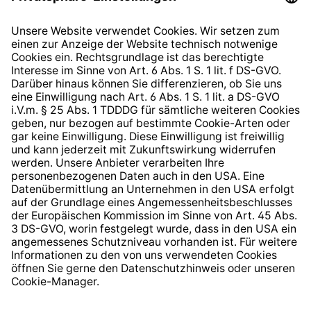
Datenschutzhinweis
EU Data Act
Widerrufsrecht
Hinweisgeberschutzsystem
Barrierefreiheit
* Alle Preise inkl. gesetzl. Mehrwertsteuer zzgl.
Versandkosten
und ggf. Nachnahmegebühren, wenn nicht