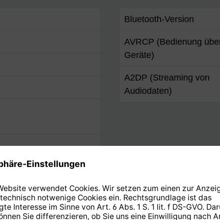
Bluetooth-Version
AVRCP (Bedienung über
Geräte)
A2DP (Streaming von
Audiodaten)
Netzwerk & Kommunikat
Bluetooth