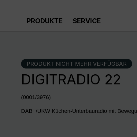
m Hauptinhalt springen
Zur Suche springen
Zur Hauptnavigation springen
PRODUKTE
SERVICE
PRODUKT NICHT MEHR VERFÜGBAR
DIGITRADIO 22
(0001/3976)
DAB+/UKW Küchen-Unterbauradio mit Bewegu