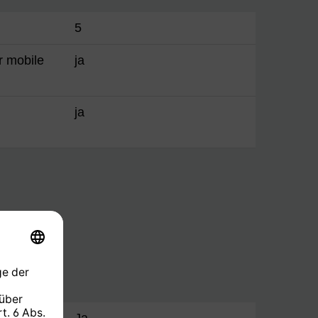
5
 mobile
ja
ja
ion
Ja