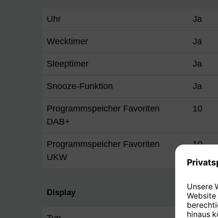
Uhr
Ja
Wecktimer
Ja
Sleeptimer
Ja
Snooze-Funktion
Ja
Programmspeicher Favoriten
10
DAB+
Programmspeicher Favoriten
10
UKW
Display
Typ
TFT