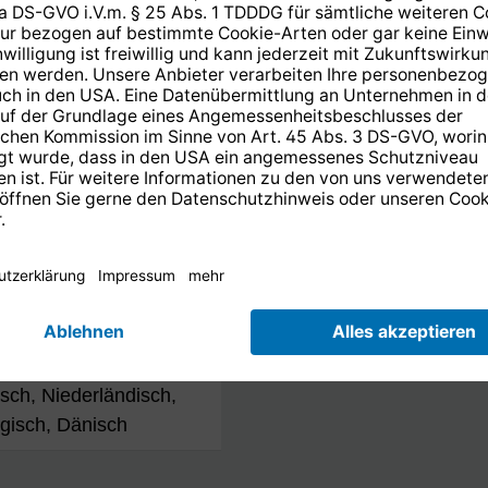
Streaming
ch, Deutsch,
Bluetooth Audiostreami
sisch, Polnisch,
nisch, Niederländisch,
gisch, Dänisch