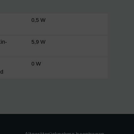
0,5 W
in-
5,9 W
0 W
nd