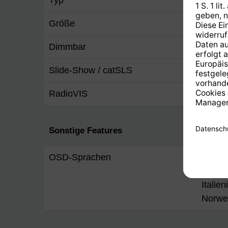
Größe
2 Zoll
Dimmbar
Ja
Slide-Show / catSLS
Ja
RadioVIS
Ja
Sonstige Features
OSD-Sprachen
Englis
Franzö
Italie
Norwe