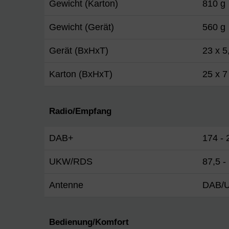
Gewicht (Karton)
810 g
Gewicht (Gerät)
560 g
Gerät (BxHxT)
23 x 5
Karton (BxHxT)
25 x 7
Radio/Empfang
DAB+
174 -
UKW/RDS
87,5 
Antenne
DAB/U
Bedienung/Komfort