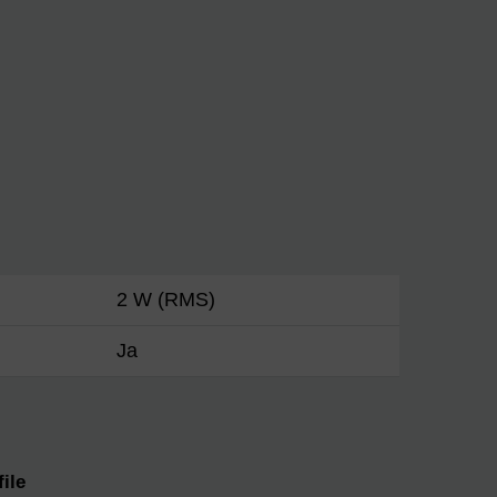
2 W (RMS)
Ja
ile