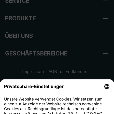
SERVICE
PRODUKTE
ÜBER UNS
GESCHÄFTSBEREICHE
Impressum
AGB für Endkunden
AGB für Unternehmen
Datenschutzhinweis
EU Data Act
Widerrufsrecht
Hinweisgeberschutzsystem