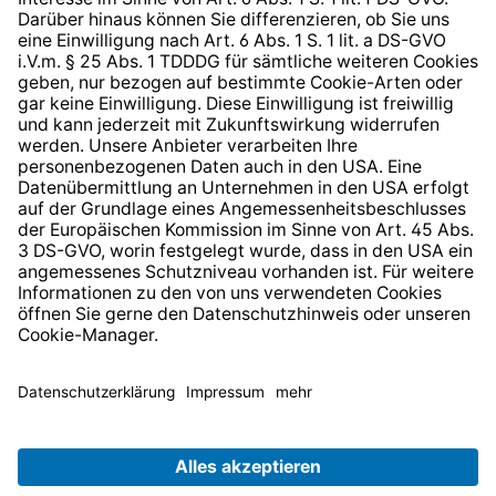
Barrierefreiheit
* Alle Preise inkl. gesetzl. Mehrwertsteuer zzgl.
Versandkosten
und ggf. Nachnahmegebühren, wenn nicht
anders angegeben.
© 2026 TechniSat Digital GmbH