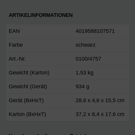
ARTIKELINFORMATIONEN
EAN
4019588107571
Farbe
schwarz
Art.-Nr.
0100/4757
Gewicht (Karton)
1,53 kg
Gewicht (Gerät)
934 g
Gerät (BxHxT)
28,6 x 4,6 x 15,5 cm
Karton (BxHxT)
37,2 x 8,4 x 17,6 cm