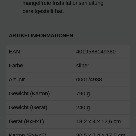
mangelfreie Installationsanleitung
bereitgestellt hat.
ARTIKELINFORMATIONEN
EAN
4019588149380
Farbe
silber
Art.-Nr.
0001/4938
Gewicht (Karton)
790 g
Gewicht (Gerät)
240 g
Gerät (BxHxT)
18,2 x 4 x 12,6 cm
Karton (BxHxT)
30,5 x 7,4 x 17,5 cm