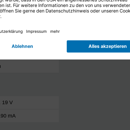
m
Unterer Frequenzbereic
Oberer Frequenzbereic
Rauschmaß
dBi @11,3 GHz
m
. 19 V
190 mA