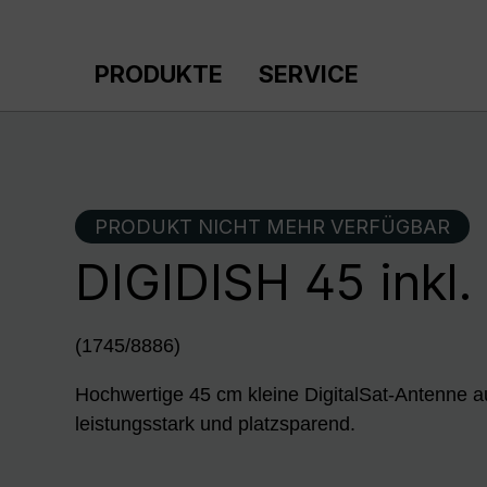
m Hauptinhalt springen
Zur Suche springen
Zur Hauptnavigation springen
PRODUKTE
SERVICE
PRODUKT NICHT MEHR VERFÜGBAR
DIGIDISH 45 inkl
(1745/8886)
Hochwertige 45 cm kleine DigitalSat-Antenne 
leistungsstark und platzsparend.