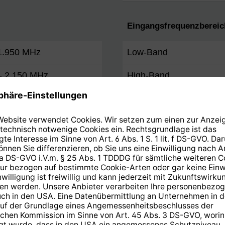
Eingangsfrequenzbereic
 1.950 MHz
Low-Band
 - 2.150 MHz
High-Band
Geeignet für
. 2.150 MHz
Anzahl Orbitpositionen
Anzahl Teilnehmer
 1420, 1680, 2040 MHz
Rauschmaß