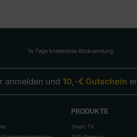
14 Tage kostenlose
Rücksendung
.
r anmelden und
10,-€ Gutschein
er
PRODUKTE
che
Smart TV
 Produktregistrierung
SAT-Receiver