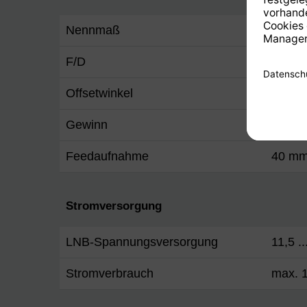
Nennmaß
0,45 
F/D
0,6
Offsetwinkel
30 °
Gewinn
32,2 
Feedaufnahme
40 m
Stromversorgung
LNB-Spannungsversorgung
11,5 ..
Stromverbrauch
max. 