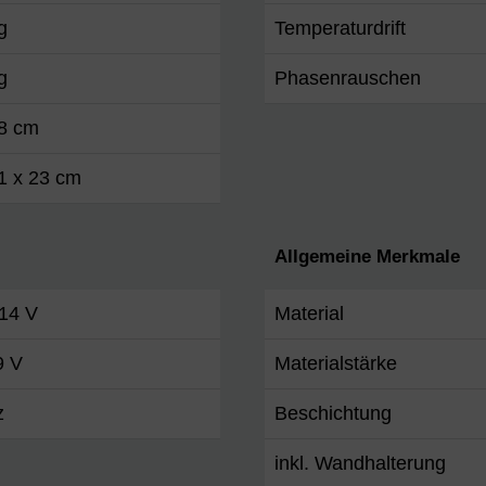
g
Temperaturdrift
g
Phasenrauschen
48 cm
1 x 23 cm
Allgemeine Merkmale
 14 V
Material
9 V
Materialstärke
z
Beschichtung
inkl. Wandhalterung