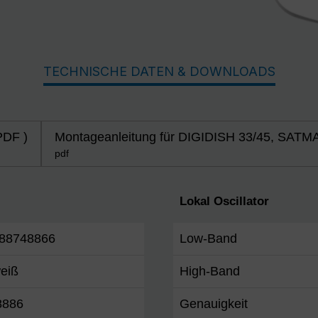
TECHNISCHE DATEN & DOWNLOADS
PDF )
Montageanleitung für DIGIDISH 33/45, SATMA
pdf
Lokal Oscillator
88748866
Low-Band
weiß
High-Band
8886
Genauigkeit