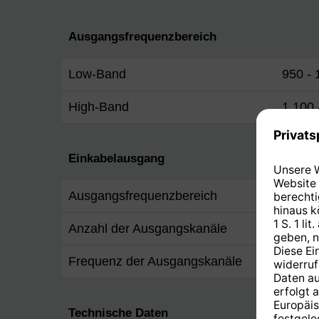
Ausgangsfrequenzbereich
Low-Band
950 -
High-Band
1.100
Einkabelausgang
Ausgangsfrequenzbereich
950 ..
Anzahl der Ausgangskanäle
4
Frequenz der Ausgangskanäle
1210,
Technische Daten