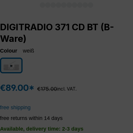
DIGITRADIO 371 CD BT (B-
Ware)
Colour
weiß
weiß
€89.00*
Regular price:
€175.00
incl. VAT.
free shipping
free returns within 14 days
Available, delivery time: 2-3 days