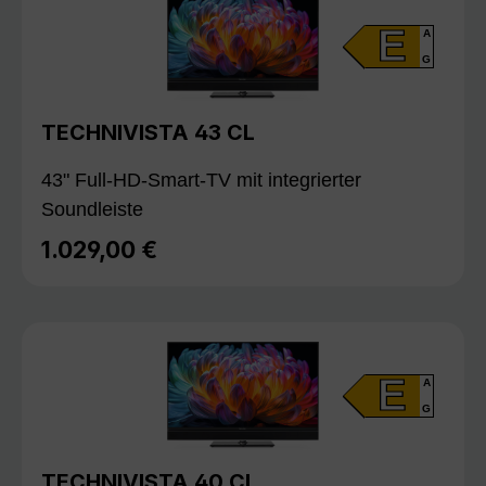
E
A
G
TECHNIVISTA 43 CL
43" Full-HD-Smart-TV mit integrierter
Soundleiste
1.029,00 €
Regulärer Preis:
E
A
G
TECHNIVISTA 40 CL