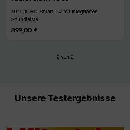
40" Full-HD-Smart-TV mit integrierter
Soundleiste
899,00 €
Regulärer Preis:
2
von
2
Unsere Testergebnisse