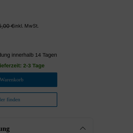
gulärer Preis:
5,00 €
inkl. MwSt.
ung innerhalb 14 Tagen
ieferzeit: 2-3 Tage
 Warenkorb
er finden
ung