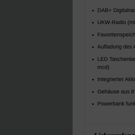
DAB+ Digitalra
UKW-Radio (mi
Favoritenspeic
Aufladung des 
LED Taschenlam
mcd)
Integrierter Ak
Gehäuse aus 8
Powerbank funk