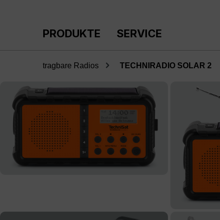
m Hauptinhalt springen
Zur Suche springen
Zur Hauptnavigation springen
PRODUKTE
SERVICE
tragbare Radios
TECHNIRADIO SOLAR 2
Bildergalerie überspringen