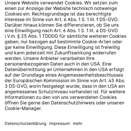
Widerrufsrecht
Hinweisgeberschutzsystem
Barrierefreiheit
* Alle Preise inkl. gesetzl. Mehrwertsteuer zzgl.
Versandkosten
und ggf. Nachnahmegebühren, wenn nicht
anders angegeben.