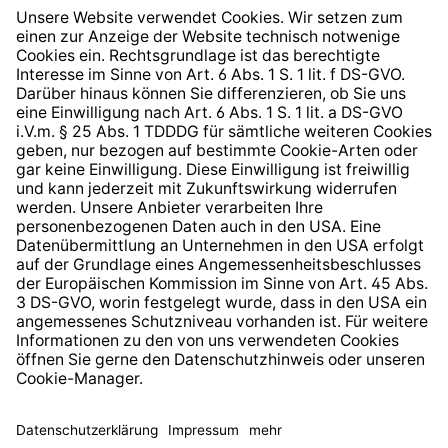
Widerrufsrecht
Hinweisgeberschutzsystem
Barrierefreiheit
* Alle Preise inkl. gesetzl. Mehrwertsteuer zzgl.
Versandkosten
und ggf. Nachnahmegebühren, wenn nicht
anders angegeben.