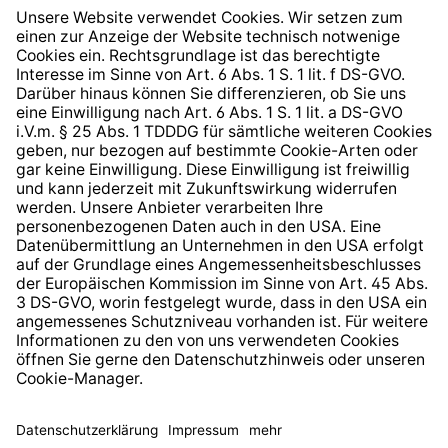
Widerrufsrecht
Hinweisgeberschutzsystem
Barrierefreiheit
* Alle Preise inkl. gesetzl. Mehrwertsteuer zzgl.
Versandkosten
und ggf. Nachnahmegebühren, wenn nicht
anders angegeben.