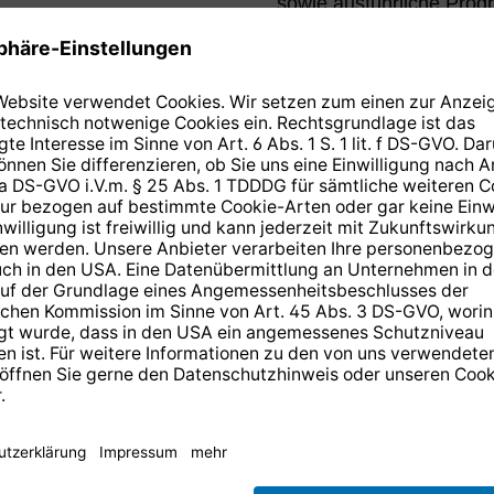
sowie ausführliche Prog
n Sie wissen
 der ARD-
n der
 HD
14 Tage kostenlose
Rücksendung
.
r anmelden und
10,-€ Gutschein
er