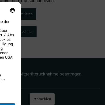
ramm- und Transponderlisten.
Programmlisten
AZ/EL-Rechner
Altgeräterücknahme
beantragen
halten.
Anmelden