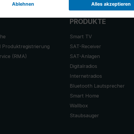
PRODUKTE
che
Smart TV
 Produktregistrierung
SAT-Receiver
rvice (RMA)
SAT-Anlagen
Digitalradios
Internetradios
Bluetooth Lautsprecher
Smart Home
Wallbox
Staubsauger