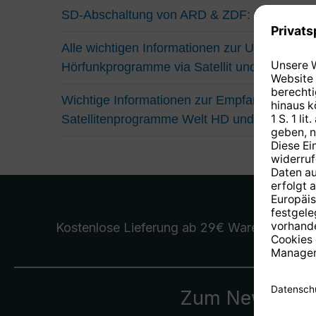
SD-Abschaltung von ARD & ZDF: Das müsse
Alle wichtigen Informationen zur Umstellung
Hörfunkprogramme via Satellit und Kabel
Wichtige Informationen zur Empfangssituatio
Satellitenprogramme Welt HD und Eurosport
Kostenlose Lieferung
ab 29€ Warenwert
Zum Newslette