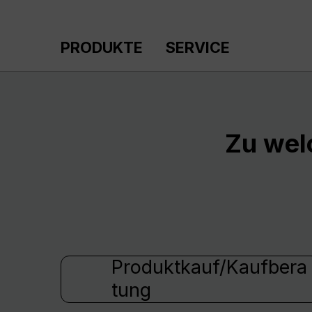
m Hauptinhalt springen
Zur Suche springen
Zur Hauptnavigation springen
PRODUKTE
SERVICE
Zu wel
Produktkauf/Kaufbera
tung