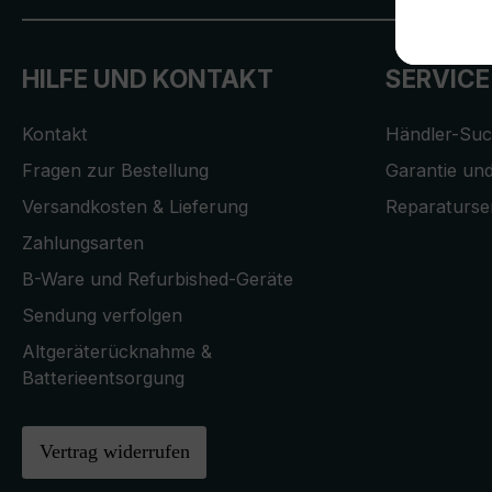
HILFE UND KONTAKT
SERVICE
Kontakt
Händler-Su
Fragen zur Bestellung
Garantie und
Versandkosten & Lieferung
Reparaturse
Zahlungsarten
B-Ware und Refurbished-Geräte
Sendung verfolgen
Altgeräterücknahme &
Batterieentsorgung
Vertrag widerrufen