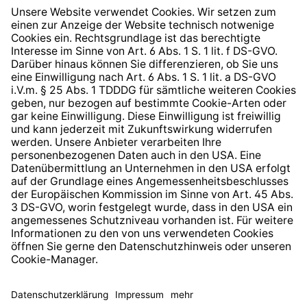
Widerrufsrecht
Hinweisgeberschutzsystem
Barrierefreiheit
* Alle Preise inkl. gesetzl. Mehrwertsteuer zzgl.
Versandkosten
und ggf. Nachnahmegebühren, wenn nicht
anders angegeben.