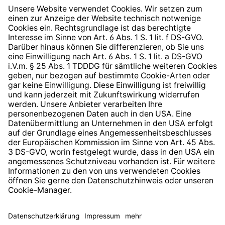
Widerrufsrecht
Hinweisgeberschutzsystem
Barrierefreiheit
* Alle Preise inkl. gesetzl. Mehrwertsteuer zzgl.
Versandkosten
und ggf. Nachnahmegebühren, wenn nicht
anders angegeben.