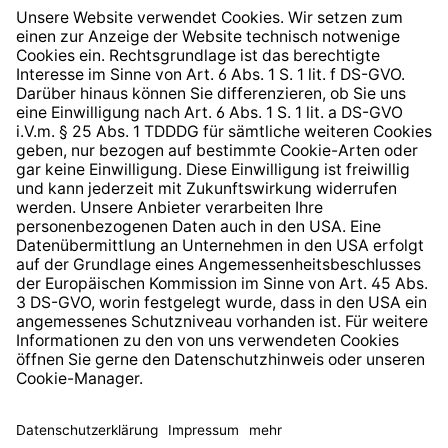
Widerrufsrecht
Hinweisgeberschutzsystem
Barrierefreiheit
* Alle Preise inkl. gesetzl. Mehrwertsteuer zzgl.
Versandkosten
und ggf. Nachnahmegebühren, wenn nicht
anders angegeben.