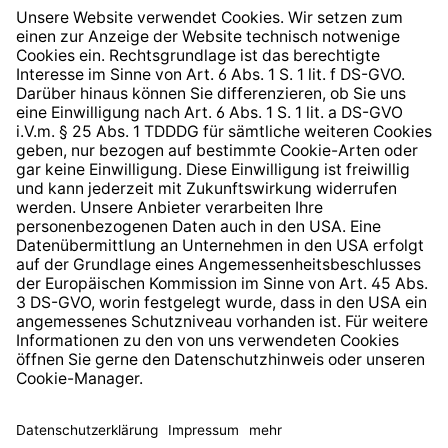
Widerrufsrecht
Hinweisgeberschutzsystem
Barrierefreiheit
* Alle Preise inkl. gesetzl. Mehrwertsteuer zzgl.
Versandkosten
und ggf. Nachnahmegebühren, wenn nicht
anders angegeben.