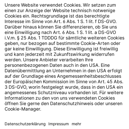
Widerrufsrecht
Hinweisgeberschutzsystem
Barrierefreiheit
* Alle Preise inkl. gesetzl. Mehrwertsteuer zzgl.
Versandkosten
und ggf. Nachnahmegebühren, wenn nicht
anders angegeben.