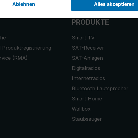
PRODUKTE
che
Smart TV
 Produktregistrierung
SAT-Receiver
rvice (RMA)
SAT-Anlagen
Digitalradios
Internetradios
Bluetooth Lautsprecher
Smart Home
Wallbox
Staubsauger