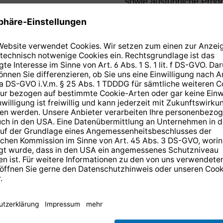
sowie ausführliche Prog
n Sie wissen
 der ARD-
n der
 HD
14 Tage kostenlose
Rücksendung
.
r anmelden und
10,-€ Gutschein
er