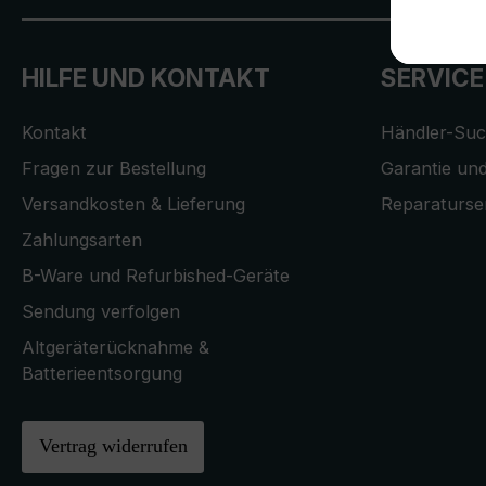
HILFE UND KONTAKT
SERVICE
Kontakt
Händler-Su
Fragen zur Bestellung
Garantie und
Versandkosten & Lieferung
Reparaturse
Zahlungsarten
B-Ware und Refurbished-Geräte
Sendung verfolgen
Altgeräterücknahme &
Batterieentsorgung
Vertrag widerrufen