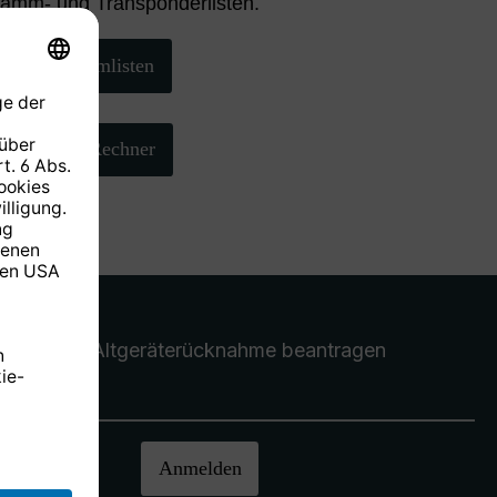
ramm- und Transponderlisten.
Programmlisten
AZ/EL-Rechner
Altgeräterücknahme
beantragen
halten.
Anmelden