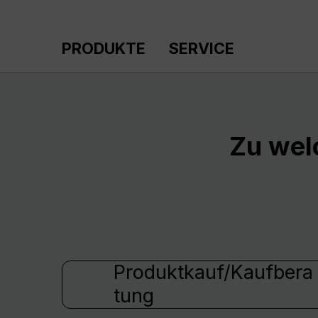
m Hauptinhalt springen
Zur Suche springen
Zur Hauptnavigation springen
PRODUKTE
SERVICE
Zu wel
Produktkauf/Kaufbera
tung