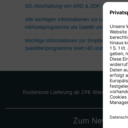
SD-Abschaltung von ARD & ZDF: Das müsse
Alle wichtigen Informationen zur Umstellung
Hörfunkprogramme via Satellit und Kabel
Wichtige Informationen zur Empfangssituatio
Satellitenprogramme Welt HD und Eurosport
Kostenlose Lieferung
ab 29€ Warenwert
Zum Newslette