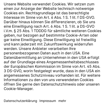
Widerrufsrecht
Hinweisgeberschutzsystem
Barrierefreiheit
* Alle Preise inkl. gesetzl. Mehrwertsteuer zzgl.
Versandkosten
und ggf. Nachnahmegebühren, wenn nicht
anders angegeben.