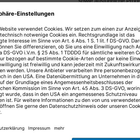
sowie ausführliche Prog
n Sie wissen
 der ARD-
n der
 HD
14 Tage kostenlose
Rücksendung
.
r anmelden und
10,-€ Gutschein
er