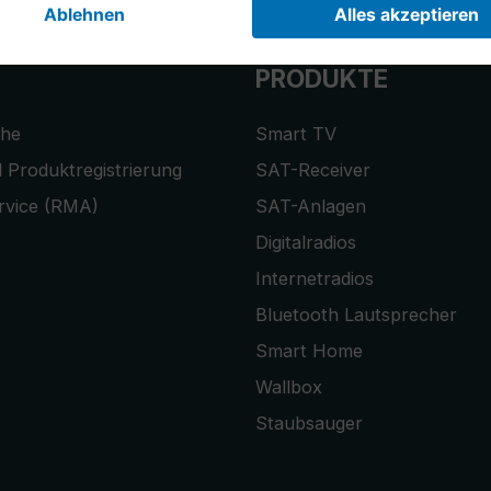
PRODUKTE
che
Smart TV
 Produktregistrierung
SAT-Receiver
rvice (RMA)
SAT-Anlagen
Digitalradios
Internetradios
Bluetooth Lautsprecher
Smart Home
Wallbox
Staubsauger