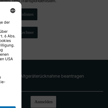
ramm- und Transponderlisten.
Programmlisten
AZ/EL-Rechner
Altgeräterücknahme
beantragen
halten.
Anmelden