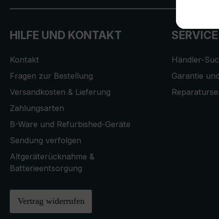
HILFE UND KONTAKT
SERVICE
Kontakt
Händler-Su
Fragen zur Bestellung
Garantie und
Versandkosten & Lieferung
Reparaturse
Zahlungsarten
B-Ware und Refurbished-Geräte
Sendung verfolgen
Altgeräterücknahme &
Batterieentsorgung
Vertrag widerrufen