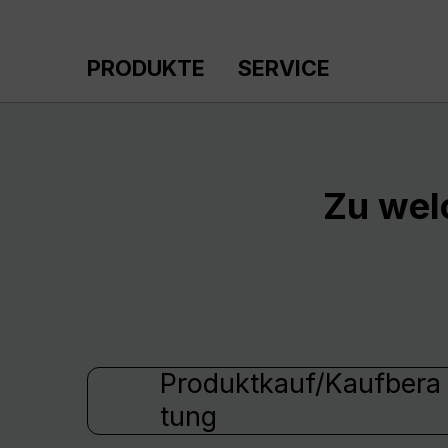
m Hauptinhalt springen
Zur Suche springen
Zur Hauptnavigation springen
PRODUKTE
SERVICE
Zu wel
Produktkauf/Kaufbera
tung