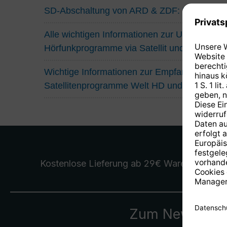
SD-Abschaltung von ARD & ZDF: Das müsse
Alle wichtigen Informationen zur Umstellung
Hörfunkprogramme via Satellit und Kabel
Wichtige Informationen zur Empfangssituatio
Satellitenprogramme Welt HD und Eurosport
Kostenlose Lieferung
ab 29€ Warenwert
Zum Newslette