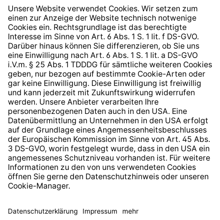
Widerrufsrecht
Hinweisgeberschutzsystem
Barrierefreiheit
* Alle Preise inkl. gesetzl. Mehrwertsteuer zzgl.
Versandkosten
und ggf. Nachnahmegebühren, wenn nicht
anders angegeben.