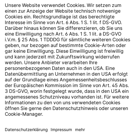
Widerrufsrecht
Hinweisgeberschutzsystem
Barrierefreiheit
* Alle Preise inkl. gesetzl. Mehrwertsteuer zzgl.
Versandkosten
und ggf. Nachnahmegebühren, wenn nicht
anders angegeben.