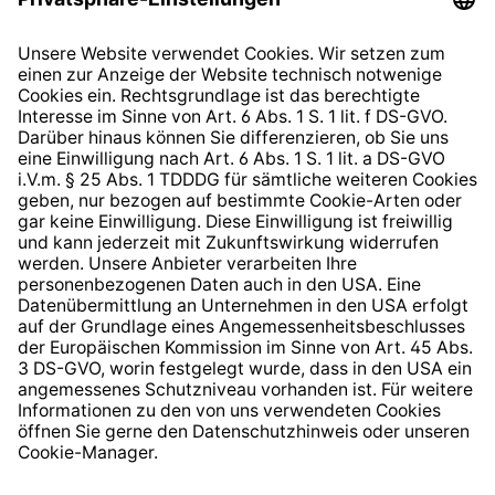
Datenschutzhinweis
EU Data Act
Widerrufsrecht
Hinweisgeberschutzsystem
Barrierefreiheit
* Alle Preise inkl. gesetzl. Mehrwertsteuer zzgl.
Versandkosten
und ggf. Nachnahmegebühren, wenn nicht